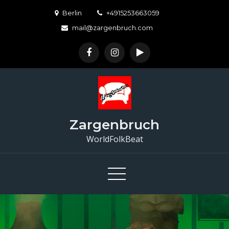
Skip
Berlin
+4915253663059
to
mail@zargenbruch.com
content
Zargenbruch
WorldFolkBeat