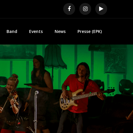
Band
Events
News
Presse (EPK)