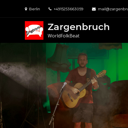
Skip
Berlin
+4915253663059
mail@zargenbr
to
content
Zargenbruch
WorldFolkBeat