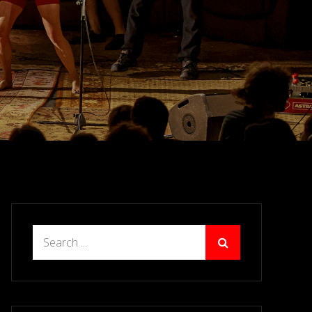
Search
for: