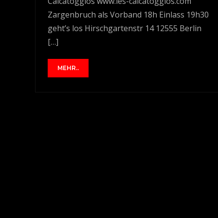
Calcatoggios www.les-calcatoggios.com
Zargenbruch als Vorband 18h Einlass 19h30
geht’s los Hirschgartenstr 14 12555 Berlin
[…]
MEHR..