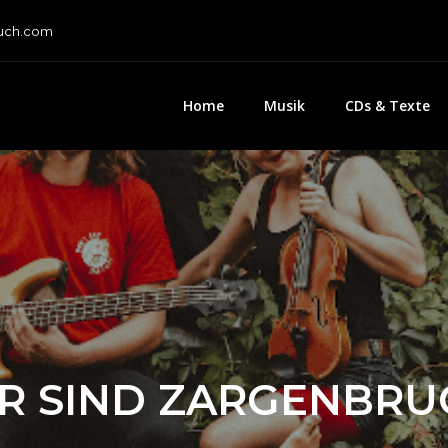
uch.com
Home
Musik
CDs & Texte
R SIND ZARGENBRU