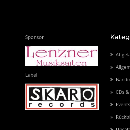
Kateg
Sponsor
Abgel
Allgem
Label
Bandmi
CDs &
Event
Rückb
Uncat