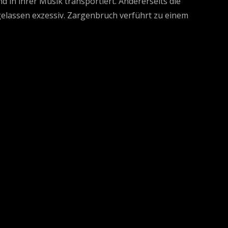
 in ihrer Musik transportiert. Andererseits die
sgelassen exzessiv. Zargenbruch verführt zu einem