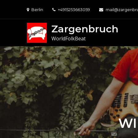
Skip
Berlin
+4915253663059
mail@zargenbr
to
content
Zargenbruch
WorldFolkBeat
WI