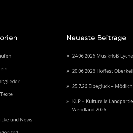
orien
Neueste Beiträge
aufen
24.06.2026 Musikfloß Lych
ein
20.06.2026 Hoffest Oberkei
tglieder
25.7.26 Elbeglück – Mödlich
 Texte
KLP – Kulturelle Landpartie
s
Wendland 2026
licke und News
egorized