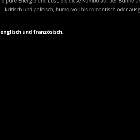
e pure Energie und Lust, die diese Kombo auf der Bühne und
– kritisch und politisch, humorvoll bis romantisch oder au
 englisch und französisch.