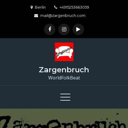
Skip
Berlin
+4915253663059
to
mail@zargenbruch.com
content
Zargenbruch
WorldFolkBeat